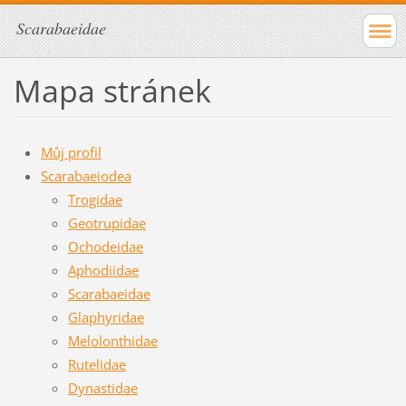
Scarabaeidae
Mapa stránek
Můj profil
Scarabaeiodea
Trogidae
Geotrupidae
Ochodeidae
Aphodiidae
Scarabaeidae
Glaphyridae
Melolonthidae
Rutelidae
Dynastidae