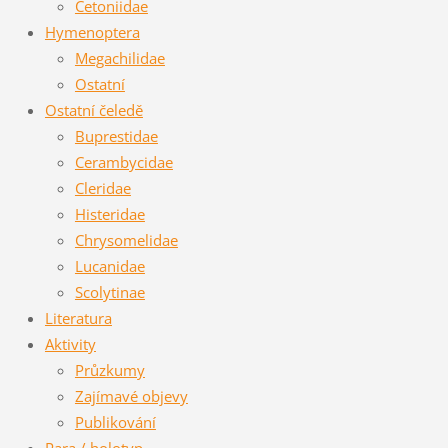
Cetoniidae
Hymenoptera
Megachilidae
Ostatní
Ostatní čeledě
Buprestidae
Cerambycidae
Cleridae
Histeridae
Chrysomelidae
Lucanidae
Scolytinae
Literatura
Aktivity
Průzkumy
Zajímavé objevy
Publikování
Para / holotyp